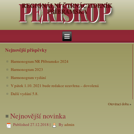
REGIONÁLNÍ ČTRNÁCTIDENÍK
PŘÍBRAMSKA
Nejnovější příspěvky
Harmonogram NR Příbramsko 2024
Harmonogram 2023
Harmonogram vydání
V pátek 1.10. 2021 bude redakce uzavřena – dovolená
Další vydání 5.8.
Otevírací doba
»
Nejnovější novinka
Published
27.12.2018
|
By
admin