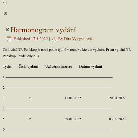
50
51
Harmonogram vydání
Published
17.1.2022
|
By
Dita Vykysalová
Číslování NR Periskop je nově podle týdnů v roce, ve kterém vychází. První vydání NR
Periskopu bude tedy č. 3.
Týden Číslo vydání Uzávěrka inzerce Datum vydání
1 —————————————————————————————
2 —————————————————————————————
3 03 11.01.2022 20.01.2022
4 —————————————————————————————
5 05 25.01.2022 03.02.2022
6 —————————————————————————————