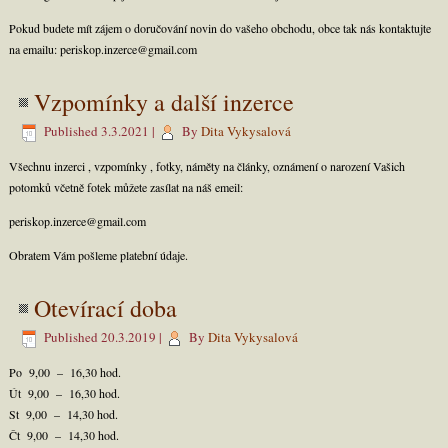
Pokud budete mít zájem o doručování novin do vašeho obchodu, obce tak nás kontaktujte
na emailu: periskop.inzerce@gmail.com
Vzpomínky a další inzerce
Published
3.3.2021
|
By
Dita Vykysalová
Všechnu inzerci , vzpomínky , fotky, náměty na články, oznámení o narození Vašich
potomků včetně fotek můžete zasílat na náš emeil:
periskop.inzerce@gmail.com
Obratem Vám pošleme platební údaje.
Otevírací doba
Published
20.3.2019
|
By
Dita Vykysalová
Po 9,00 – 16,30 hod.
Út 9,00 – 16,30 hod.
St 9,00 – 14,30 hod.
Čt 9,00 – 14,30 hod.