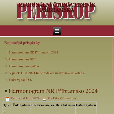
REGIONÁLNÍ ČTRNÁCTIDENÍK
PŘÍBRAMSKA
Nejnovější příspěvky
Harmonogram NR Příbramsko 2024
Harmonogram 2023
Harmonogram vydání
V pátek 1.10. 2021 bude redakce uzavřena – dovolená
Další vydání 5.8.
Harmonogram NR Příbramsko 2024
Published
16.1.2024
|
By
Dita Vykysalová
Týden
Číslo vydá-ní
Uzávěrka inzer-ce
Data tiskár-na
Datum vydá-ní
1
–
–
–
–