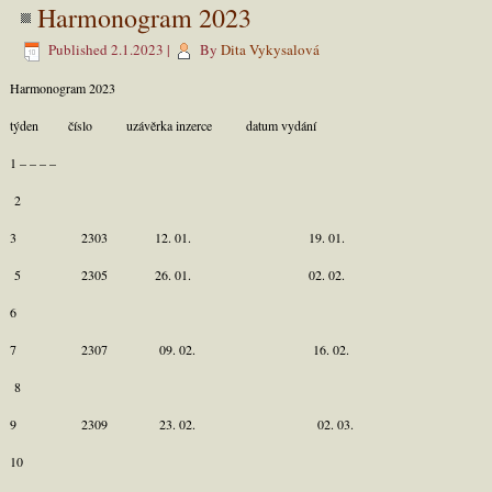
Harmonogram 2023
Published
2.1.2023
|
By
Dita Vykysalová
Harmonogram 2023
týden číslo uzávěrka inzerce datum vydání
1 – – – –
2
3 2303 12. 01. 19. 01.
5 2305 26. 01. 02. 02.
6
7 2307 09. 02. 16. 02.
8
9 2309 23. 02. 02. 03.
10