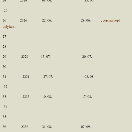
25
26 2326 22. 06. 29. 06. .
corrina kopf
onlyfans
27 – – – –
28
29 2329 13. 07. 20. 07.
30
31 2331 27. 07. 03. 08.
32
33 2333 10. 08. 17. 08.
34
35 – – – –
36 2336 31. 08. 07. 09.