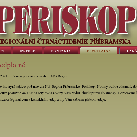
EGIONÁLNÍ ČTRNÁCTIDENÍK PŘÍBRAMSKA
AM
INZERCE
KONTAKTY
PŘEDPLATNÉ
TISK
edplatné
2021 se Periskop sloučil s mediem Náš Region
oviny nyní najdete pod názvem Náš Region Příbramsko- Periskop. Noviny budou zdarma k dostá
 pouze poštovné 440 Kč na celý rok a noviny Vám budou chodit přímo do stránky. Doručované b
inzerce@gmail.com s kontaktními údaji a my Vám zašleme platební údaje.