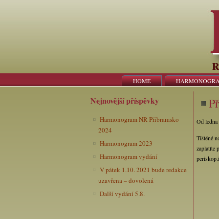
R
HOME
HARMONOGR
Nejnovější příspěvky
Př
Harmonogram NR Příbramsko
Od ledna 
2024
Tištěné n
Harmonogram 2023
zaplatíte
Harmonogram vydání
periskop.
V pátek 1.10. 2021 bude redakce
uzavřena – dovolená
Další vydání 5.8.