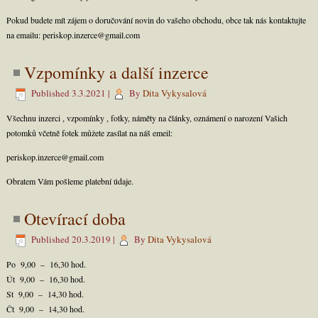
Pokud budete mít zájem o doručování novin do vašeho obchodu, obce tak nás kontaktujte
na emailu: periskop.inzerce@gmail.com
Vzpomínky a další inzerce
Published
3.3.2021
|
By
Dita Vykysalová
Všechnu inzerci , vzpomínky , fotky, náměty na články, oznámení o narození Vašich
potomků včetně fotek můžete zasílat na náš emeil:
periskop.inzerce@gmail.com
Obratem Vám pošleme platební údaje.
Otevírací doba
Published
20.3.2019
|
By
Dita Vykysalová
Po 9,00 – 16,30 hod.
Út 9,00 – 16,30 hod.
St 9,00 – 14,30 hod.
Čt 9,00 – 14,30 hod.