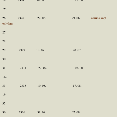
25
26 2326 22. 06. 29. 06. .
corrina kopf
onlyfans
27 – – – –
28
29 2329 13. 07. 20. 07.
30
31 2331 27. 07. 03. 08.
32
33 2333 10. 08. 17. 08.
34
35 – – – –
36 2336 31. 08. 07. 09.