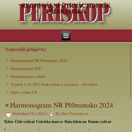
REGIONÁLNÍ ČTRNÁCTIDENÍK
PŘÍBRAMSKA
Nejnovější příspěvky
Harmonogram NR Příbramsko 2024
Harmonogram 2023
Harmonogram vydání
V pátek 1.10. 2021 bude redakce uzavřena – dovolená
Další vydání 5.8.
Harmonogram NR Příbramsko 2024
Published
16.1.2024
|
By
Dita Vykysalová
Týden
Číslo vydá-ní
Uzávěrka inzer-ce
Data tiskár-na
Datum vydá-ní
1
–
–
–
–