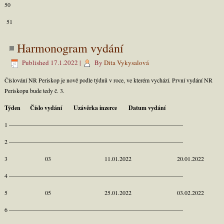
50
51
Harmonogram vydání
Published
17.1.2022
|
By
Dita Vykysalová
Číslování NR Periskop je nově podle týdnů v roce, ve kterém vychází. První vydání NR
Periskopu bude tedy č. 3.
Týden Číslo vydání Uzávěrka inzerce Datum vydání
1 —————————————————————————————
2 —————————————————————————————
3 03 11.01.2022 20.01.2022
4 —————————————————————————————
5 05 25.01.2022 03.02.2022
6 —————————————————————————————