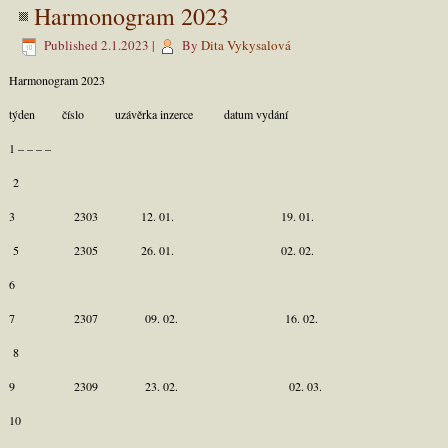
Harmonogram 2023
Published
2.1.2023
|
By
Dita Vykysalová
Harmonogram 2023
týden číslo uzávěrka inzerce datum vydání
1 – – – –
2
3 2303 12. 01. 19. 01.
5 2305 26. 01. 02. 02.
6
7 2307 09. 02. 16. 02.
8
9 2309 23. 02. 02. 03.
10